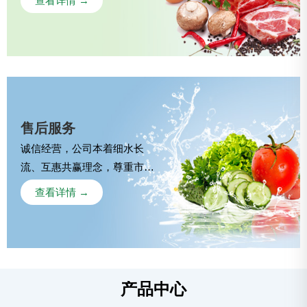
查看详情 →
蔬菜类自行检测，每日提供检
测单。
新鲜猪肉，统一从肉联采购，
提供猪肉检疫单，从源头把
关，确保食材安全。
售后服务
诚信经营，公司本着细水长
流、互惠共赢理念，尊重市场
行情，可7天，15天，30天报
查看详情 →
一次价格，不赚黑心钱，暴利
钱。
提供一对一服务，专门采购跟
单人员为您服务，建立优秀沟
通机制，从此再无沟通障碍。
产品中心
可签定反贿赂条约，反对贪污