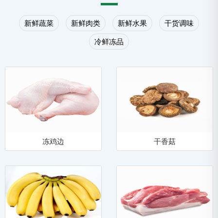
受贿行为，建立和谐供应环
境。
新鲜蔬菜
新鲜肉类
新鲜水果
干货调味
冷鲜冻品
冻鸡边
干香菇