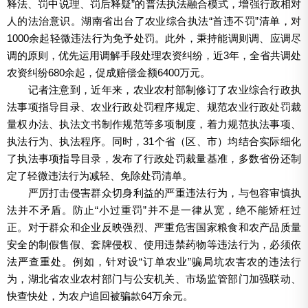
释法、罚中说理、罚后释疑”的普法执法融合模式，增强行政相对
人的法治意识。湖南省出台了农业综合执法“首违不罚”清单，对
1000余起轻微违法行为免予处罚。此外，秉持能调则调、应调尽
调的原则，优先运用调解手段处理农资纠纷，近3年，全省共调处
农资纠纷680余起，促成赔偿金额6400万元。
记者注意到，近年来，农业农村部制修订了农业综合行政执
法事项指导目录、农业行政处罚程序规定、规范农业行政处罚裁
量权办法、执法文书制作规范等多项制度，着力规范执法事项、
执法行为、执法程序。同时，31个省（区、市）均结合实际细化
了执法事项指导目录，发布了行政处罚裁量基准，多数省份还制
定了轻微违法行为减轻、免除处罚清单。
严厉打击侵害群众切身利益的严重违法行为，与包容审慎执
法并不矛盾。防止“小过重罚”并不是一律从宽，绝不能矫枉过
正。对于群众和企业反映强烈、严重危害国家粮食和农产品质量
安全的制假售假、套牌侵权、使用违禁药物等违法行为，必须依
法严查重处。例如，针对设“订单农业”骗局坑农害农的违法行
为，湖北省农业农村部门与公安机关、市场监管部门加强联动、
快查快处，为农户追回被骗款64万余元。