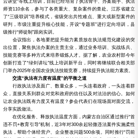
云讲堂”等线上培训，目前已经培育了执法骨干、办案能手、执法
师资110余名，参与了各类重大、复杂案件的查处。江苏省建立
了“三级联训”培养模式，省级突出共性难点、重大或新型案件的
研判，市级注重提升核心技能，开设“专题班”进行定向培训，县
级推行“师徒制”跟岗实训。
会议指出，各地要把提升能力素质放在执法规范化建设的突
出位置，聚焦执法办案的主责主业，通过业务培训、实战练兵、
技能竞赛等多种方式来培养锻炼人才。据了解，农业农村部今年
创新打造了“绿剑讲坛”线上培训新平台，同时将继续联合相关部
门举办2025年全国农业执法技能竞赛，持续提升执法能力素质。
交流“执法有力度有温度”的平衡之道
行政执法涉及面广、数量众多，一头连着政府，一头连着群
众，直接关系到群众对党和政府的信任以及对法治的信心。如何
让农业执法既有力度又有温度？参会代表们在现场面对面交流，
分享实践做法。
在优化服务、释放执法温度方面，内蒙古自治区通过推行“首
违不罚+教育引导”机制，近3年对300余起轻微违法案件实施柔性
执法，帮助个体经营户、企业整改问题500余项。同时推行“罚前