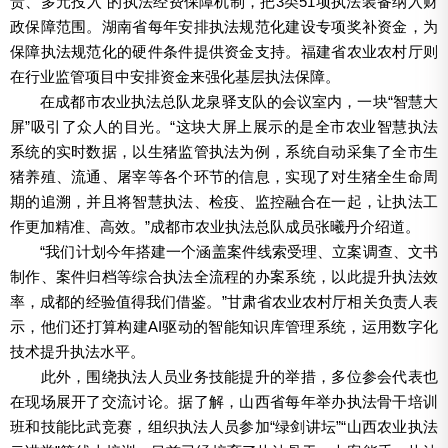
责、多元投入”的执法经费保障机制，把3类51项执法装备纳入财
政保障范围。湖南省每年安排执法规范化建设专项奖补资金，为
保障执法规范化的硬件条件提供资金支持。福建省农业农村厅则
在行业监管项目中安排资金来强化基层执法保障。
在成都市农业执法总队龙泉驿支队的会议室内，一块“智慧大
屏”吸引了众人的目光。“这块大屏上展示的是全市农业智慧执法
系统的实时数据，以生猪监管执法为例，系统自动采集了全市生
猪养殖、流通、屠宰等各个环节的信息，实现了对生猪全生命周
期的追溯，并且将智慧执法、检疫、监控融合在一起，让执法工
作更加精准、高效。”成都市农业执法总队成员张曦丹介绍道。
“我们计划今年搭建一个涵盖案件线索受理、立案调查、文书
制作、案件归档等综合执法全流程的办案系统，以此提升执法效
率，成都的经验值得我们借鉴。”甘肃省农业农村厅相关负责人表
示，他们还打算构建AI驱动的智能知识库管理系统，运用数字化
技术提升执法水平。
此外，围绕执法人员业务技能提升的举措，多位参会代表也
在现场展开了交流讨论。据了解，山西省每年举办执法骨干培训
班和技能比武竞赛，组织执法人员参加“绿剑讲坛”“山西农业执法