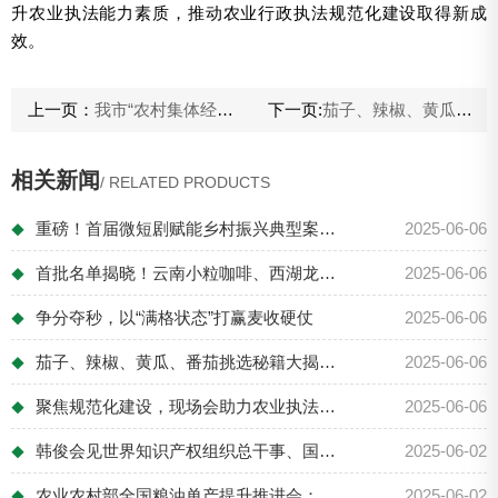
升农业执法能力素质，推动农业行政执法规范化建设取得新成
效。
上一页：
我市“农村集体经济经理人”发展态势稳中有进
下一页:
茄子、辣椒、黄瓜、番茄挑选秘籍大揭秘！
相关新闻
/ RELATED PRODUCTS
重磅！首届微短剧赋能乡村振兴典型案例征集...
2025-06-06
◆
首批名单揭晓！云南小粒咖啡、西湖龙井茶荣...
2025-06-06
◆
争分夺秒，以“满格状态”打赢麦收硬仗
2025-06-06
◆
茄子、辣椒、黄瓜、番茄挑选秘籍大揭秘！
2025-06-06
◆
聚焦规范化建设，现场会助力农业执法能力素...
2025-06-06
◆
韩俊会见世界知识产权组织总干事、国际植物...
2025-06-02
◆
农业农村部全国粮油单产提升推进会：抓关键...
2025-06-02
◆