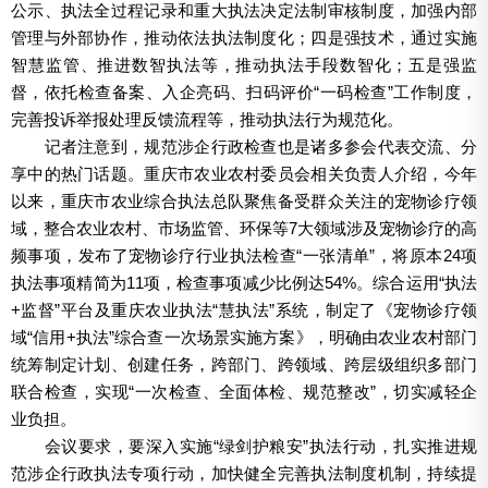
公示、执法全过程记录和重大执法决定法制审核制度，加强内部
管理与外部协作，推动依法执法制度化；四是强技术，通过实施
智慧监管、推进数智执法等，推动执法手段数智化；五是强监
督，依托检查备案、入企亮码、扫码评价“一码检查”工作制度，
完善投诉举报处理反馈流程等，推动执法行为规范化。
记者注意到，规范涉企行政检查也是诸多参会代表交流、分
享中的热门话题。重庆市农业农村委员会相关负责人介绍，今年
以来，重庆市农业综合执法总队聚焦备受群众关注的宠物诊疗领
域，整合农业农村、市场监管、环保等7大领域涉及宠物诊疗的高
频事项，发布了宠物诊疗行业执法检查“一张清单”，将原本24项
执法事项精简为11项，检查事项减少比例达54%。综合运用“执法
+监督”平台及重庆农业执法“慧执法”系统，制定了《宠物诊疗领
域“信用+执法”综合查一次场景实施方案》，明确由农业农村部门
统筹制定计划、创建任务，跨部门、跨领域、跨层级组织多部门
联合检查，实现“一次检查、全面体检、规范整改”，切实减轻企
业负担。
会议要求，要深入实施“绿剑护粮安”执法行动，扎实推进规
范涉企行政执法专项行动，加快健全完善执法制度机制，持续提