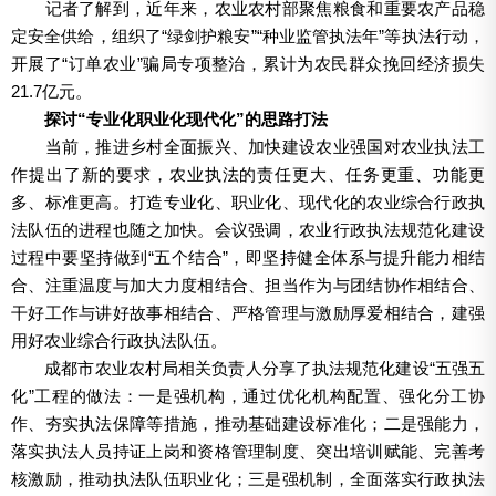
记者了解到，近年来，农业农村部聚焦粮食和重要农产品稳
定安全供给，组织了“绿剑护粮安”“种业监管执法年”等执法行动，
开展了“订单农业”骗局专项整治，累计为农民群众挽回经济损失
21.7亿元。
探讨“专业化职业化现代化”的思路打法
当前，推进乡村全面振兴、加快建设农业强国对农业执法工
作提出了新的要求，农业执法的责任更大、任务更重、功能更
多、标准更高。打造专业化、职业化、现代化的农业综合行政执
法队伍的进程也随之加快。会议强调，农业行政执法规范化建设
过程中要坚持做到“五个结合”，即坚持健全体系与提升能力相结
合、注重温度与加大力度相结合、担当作为与团结协作相结合、
干好工作与讲好故事相结合、严格管理与激励厚爱相结合，建强
用好农业综合行政执法队伍。
成都市农业农村局相关负责人分享了执法规范化建设“五强五
化”工程的做法：一是强机构，通过优化机构配置、强化分工协
作、夯实执法保障等措施，推动基础建设标准化；二是强能力，
落实执法人员持证上岗和资格管理制度、突出培训赋能、完善考
核激励，推动执法队伍职业化；三是强机制，全面落实行政执法