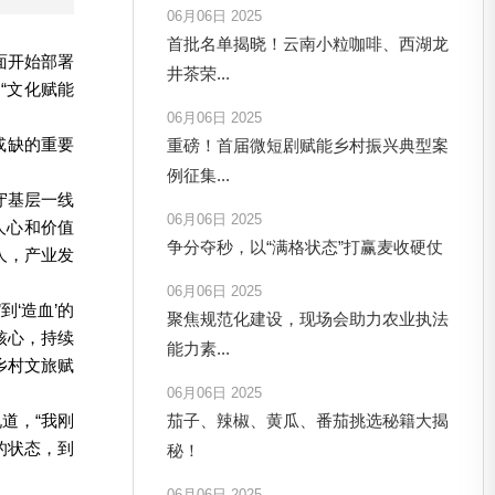
06月06日 2025
首批名单揭晓！云南小粒咖啡、西湖龙
面开始部署
井茶荣...
“文化赋能
06月06日 2025
或缺的重要
重磅！首届微短剧赋能乡村振兴典型案
例征集...
守基层一线
06月06日 2025
人心和价值
争分夺秒，以“满格状态”打赢麦收硬仗
人，产业发
06月06日 2025
‘造血’的
聚焦规范化建设，现场会助力农业执法
核心，持续
能力素...
乡村文旅赋
06月06日 2025
道，“我刚
茄子、辣椒、黄瓜、番茄挑选秘籍大揭
的状态，到
秘！
06月06日 2025