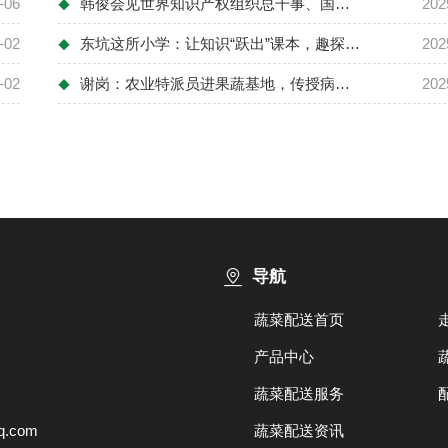
-06
韩俊会见世界知识产权组织总干事、国际植物...
202
◆
-02
东坑这所小学：让知识“跃出”课本，趣探农...
202
◆
-02
谢岗：农业特派员进果蔬基地，传授病虫害防...
202
◆
导航
蔬菜配送首页
产品中心
蔬菜配送服务
.com
蔬菜配送资讯