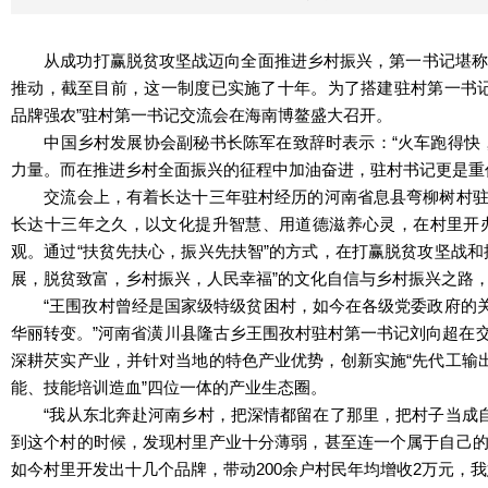
从成功打赢脱贫攻坚战迈向全面推进乡村振兴，第一书记堪称重
推动，截至目前，这一制度已实施了十年。为了搭建驻村第一书
品牌强农”驻村第一书记交流会在海南博鳌盛大召开。
中国乡村发展协会副秘书长陈军在致辞时表示：“火车跑得快，
力量。而在推进乡村全面振兴的征程中加油奋进，驻村书记更是重
交流会上，有着长达十三年驻村经历的河南省息县弯柳树村驻村
长达十三年之久，以文化提升智慧、用道德滋养心灵，在村里开
观。通过“扶贫先扶心，振兴先扶智”的方式，在打赢脱贫攻坚战
展，脱贫致富，乡村振兴，人民幸福”的文化自信与乡村振兴之路
“王围孜村曾经是国家级特级贫困村，如今在各级党委政府的关怀
华丽转变。”河南省潢川县隆古乡王围孜村驻村第一书记刘向超在
深耕芡实产业，并针对当地的特色产业优势，创新实施“先代工输
能、技能培训造血”四位一体的产业生态圈。
“我从东北奔赴河南乡村，把深情都留在了那里，把村子当成自
到这个村的时候，发现村里产业十分薄弱，甚至连一个属于自己
如今村里开发出十几个品牌，带动200余户村民年均增收2万元，