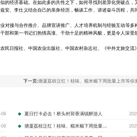
的经济基础。在如此多的共性之下，如何寻找到差异化突破点，
黄兹安、李仕义结合自己的亲身经历，畅谈工作、讲述奋斗历程，共
业对接与合作推介、品牌宣讲推广、人才培养机制与经验互动等多
村干部和第一书记们热情高涨、干劲十足的精神风貌，更是令人深受
民日报社、中国农业出版社、中国农村杂志社、《中外文旅交流
下一页:
塘厦荔枝泛红！桂味、糯米糍下周批量上市等你
-06
夏日打卡必去！桥头村荷香满镇醉游人
202
◆
-06
塘厦荔枝泛红！桂味、糯米糍下周批量上市等...
202
◆