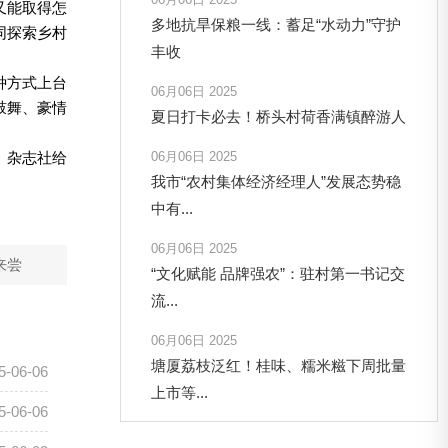
又能取得怎
多地抗旱保粮一线：蓄足“水动力”守护
同探索乡村
丰收
种方式上台
06月06日 2025
鼓舞、豪情
夏日打卡必去！桥头村荷香满镇醉游人
》杂志社给
06月06日 2025
我市“农村集体经济经理人”发展态势稳
中有...
06月06日 2025
来尝
“文化赋能 品牌强农”：驻村第一书记交
流...
06月06日 2025
塘厦荔枝泛红！桂味、糯米糍下周批量
5-06-06
上市等...
5-06-06