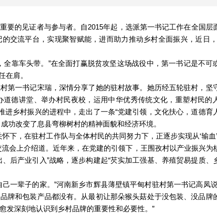
要的见证者与参与者。自2015年起，选派第一书记工作在全国层
记的交流平台，实现聚智赋能，进而助力推动乡村全面振兴，近日，
全靠车头带。”在全面打赢脱贫攻坚这场战役中，第一书记是不可
任在肩。
第一书记宋瑞，深情分享了她的驻村故事。她历经五轮驻村，坚
办道德讲堂、举办村民夜校，运用中华优秀传统文化，重塑村民的
和推进乡村振兴的进程中，走出了一条“党建引领，文化扶心，道德育
，成功改变了息县弯柳树村的精神面貌和经济环境。
下，在驻村工作队与全体村民的共同努力下，正逐步实现从‘输血’到
交流会上介绍道。近年来，在党建的引领下，王围孜村以产业振兴为
出、后产业引入”战略，逐步构建起“芡实加工强基、养殖贸易提质、
己一辈子的家。”河南新乡市辉县薄壁镇平甸村驻村第一书记高凤说
的品牌和包装产品都没有。从最初让那朵猴头菇处于没包装、没品牌
我愈发深刻地认识到乡村品牌的重要性和必要性。”