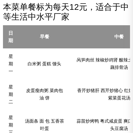
本菜单餐标为每天12元，适合于中
等生活中水平厂家
日
早餐
中餐
期
星
呙笋肉丝 辣椒炒鸡肾 酸辣土
期
白米粥 蛋糕 馒头
藕排骨汤
一
星
皮蛋瘦肉粥 菜肉包
香芹炒猪肝 西芹炒猪心 红烧
期
油 饼
紫菜蛋花汤
二
星
汤面条 面 包 五香茶
蒜苗炒烤鸭 粤式咸皮蛋 爽口
期
叶蛋
头豆腐汤
三