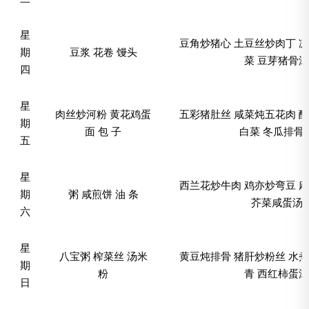
星
豆角炒猪心 土豆丝炒肉丁 凉
期
豆浆 花卷 馒头
菜 豆芽猪骨汤
四
星
肉丝炒河粉 黄花鸡蛋
五彩猪肚丝 咸菜炖五花肉 酸
期
面 包 子
白菜 冬瓜排骨
五
星
西兰花炒牛肉 鸡亦炒弯豆 麻
期
粥 咸煎饼 油 条
芥菜咸蛋汤
六
星
八宝粥 榨菜丝 汤米
黄豆炖排骨 猪肝炒粉丝 水煮
期
粉
青 西红柿蛋汤
日