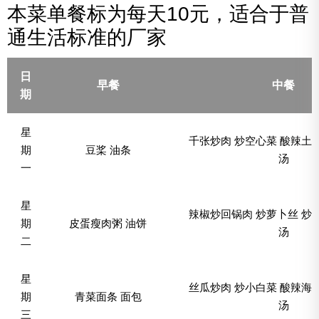
本菜单餐标为每天10元，适合于普
通生活标准的厂家
日
早餐
中餐
期
星
千张炒肉 炒空心菜 酸辣土
期
豆桨 油条
汤
一
星
辣椒炒回锅肉 炒萝卜丝 炒
期
皮蛋瘦肉粥 油饼
汤
二
星
丝瓜炒肉 炒小白菜 酸辣海
期
青菜面条 面包
汤
三