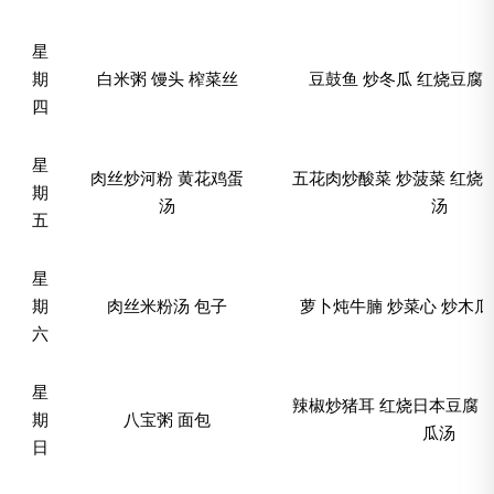
星
期
白米粥 馒头 榨菜丝
豆鼓鱼 炒冬瓜 红烧豆腐
四
星
肉丝炒河粉 黄花鸡蛋
五花肉炒酸菜 炒菠菜 红烧
期
汤
汤
五
星
期
肉丝米粉汤 包子
萝卜炖牛腩 炒菜心 炒木瓜
六
星
辣椒炒猪耳 红烧日本豆腐 
期
八宝粥 面包
瓜汤
日