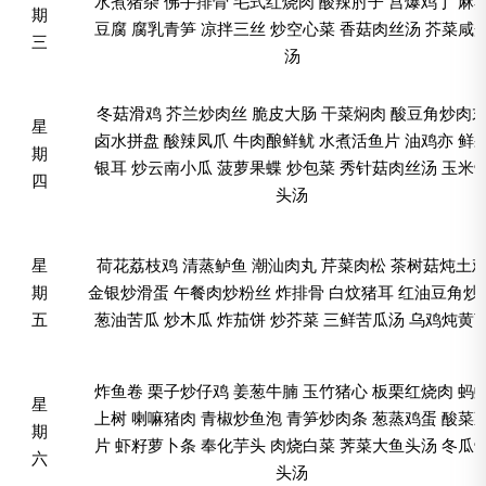
水煮猪杂 佛手排骨 毛式红烧肉 酸辣肘子 宫爆鸡丁 麻
期
豆腐 腐乳青笋 凉拌三丝 炒空心菜 香菇肉丝汤 芥菜咸
三
汤
冬菇滑鸡 芥兰炒肉丝 脆皮大肠 干菜焖肉 酸豆角炒肉
星
卤水拼盘 酸辣凤爪 牛肉酿鲜鱿 水煮活鱼片 油鸡亦 鲜
期
银耳 炒云南小瓜 菠萝果蝶 炒包菜 秀针菇肉丝汤 玉米
四
头汤
星
荷花荔枝鸡 清蒸鲈鱼 潮汕肉丸 芹菜肉松 茶树菇炖土
期
金银炒滑蛋 午餐肉炒粉丝 炸排骨 白炆猪耳 红油豆角炒
五
葱油苦瓜 炒木瓜 炸茄饼 炒芥菜 三鲜苦瓜汤 乌鸡炖黄
炸鱼卷 栗子炒仔鸡 姜葱牛腩 玉竹猪心 板栗红烧肉 蚂
星
上树 喇嘛猪肉 青椒炒鱼泡 青笋炒肉条 葱蒸鸡蛋 酸菜
期
片 虾籽萝卜条 奉化芋头 肉烧白菜 荠菜大鱼头汤 冬瓜
六
头汤