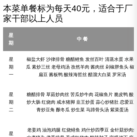
本菜单餐标为每天40元，适合于厂
家干部以上人员
星
中 餐
期
星
椒盐大虾 沙律排骨 糖醋鲤鱼 发丝百叶 清蒸水蛋 水果
期
瓜 素炒三丝 老母鸡汤 孜然羊肉 酱肉丝 剁椒胖鱼头 椒
一
扁豆 酱板鸭 酸辣海哲丝 醋溜大白菜 罗宋汤
星
糖醋排骨 草菇炒肉丝 苦瓜炒牛肉 花椒鱼片 脆皮鸭 酸
期
炒大肠 红烧肉 咸水猪脚 韭王炒蛋 蒜心炒猪肚 恋爱豆
二
青炒豆角 酿冬瓜 炒生菜 马蹄骨头汤 紫菜蛋汤
老姜鸡 油泡鸡腿 红烧鳝鱼 鸡什炒四季豆 金针菇炒肉
星